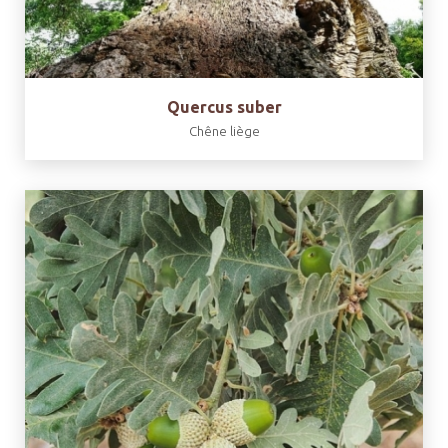
Quercus suber
Chêne liège