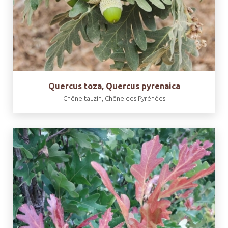
Quercus toza, Quercus pyrenaica
Chêne tauzin, Chêne des Pyrénées