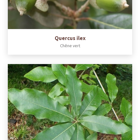
Quercus ilex
Chêne vert