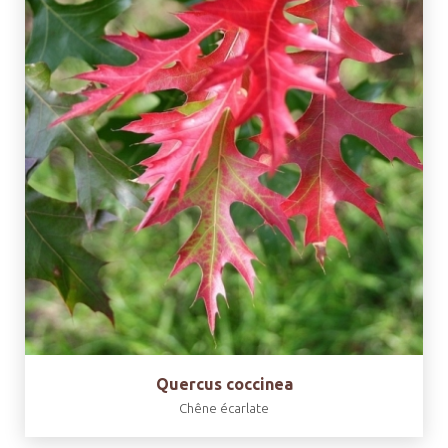
Quercus coccinea
Chêne écarlate