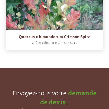
Quercus x bimundorum Crimson Spire
Chêne colonnaire Crimson Spire
demande
Envoyez-nous votre
de devis
: