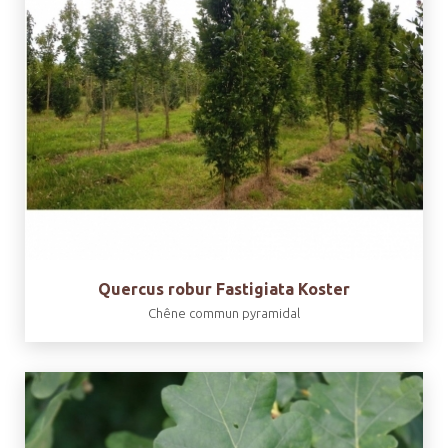
Quercus robur Fastigiata Koster
Chêne commun pyramidal