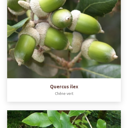
Quercus ilex
Chêne vert