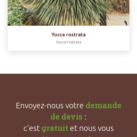
Yucca rostrata
Yucca rostrata
demande
Envoyez-nous votre
de devis
:
gratuit
c'est
et nous vous