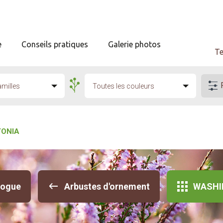
e
Conseils pratiques
Galerie photos
Te
amilles
Toutes les couleurs
ONIA
logue
Arbustes d'ornement
WASHI