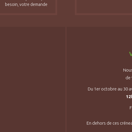
besoin, votre demande
V
Nous
de
Du 1er octobre au 30 a
12
F
En dehors de ces créne