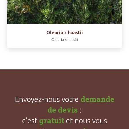
Olearia x haastii
Olearia x haastii
demande
Envoyez-nous votre
de devis
:
gratuit
c'est
et nous vous