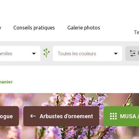
e
Conseils pratiques
Galerie photos
Te
amilles
Toutes les couleurs
nanier
logue
Arbustes d'ornement
MUSA /