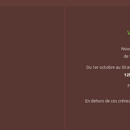
V
Nous
de
Du 1er octobre au 30 a
12
F
En dehors de ces créne