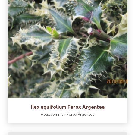
Ilex aquifolium Ferox Argentea
Houx commun Ferox Argentea