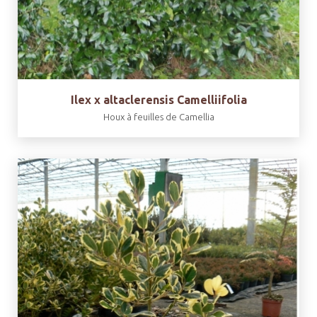
Ilex x altaclerensis Camelliifolia
Houx à feuilles de Camellia