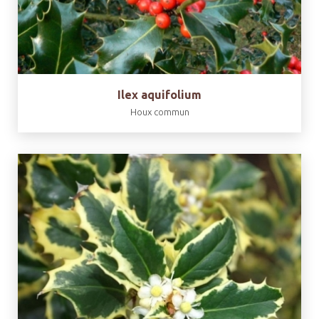
Ilex aquifolium
Houx commun