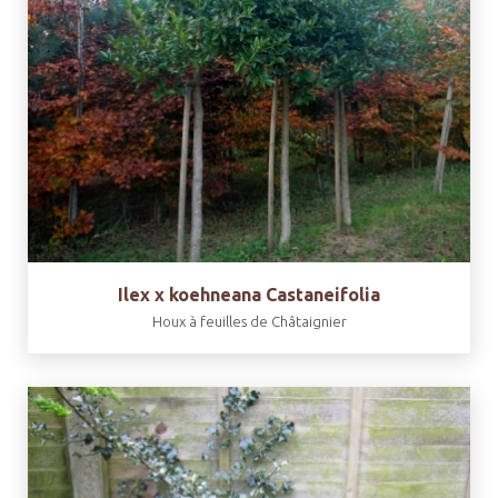
Ilex x koehneana Castaneifolia
Houx à feuilles de Châtaignier