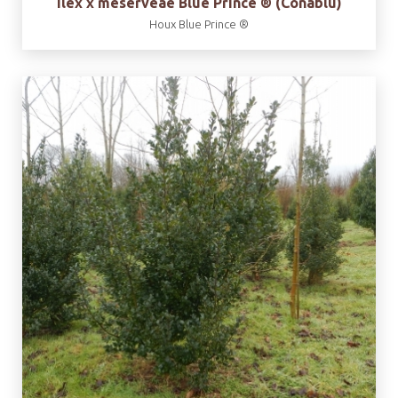
Ilex x meserveae Blue Prince ® (Conablu)
Houx Blue Prince ®