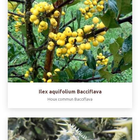
Ilex aquifolium Bacciflava
Houx commun Bacciflava