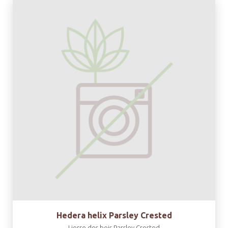
Hedera helix Parsley Crested
Lierre des bois Parsley Crested