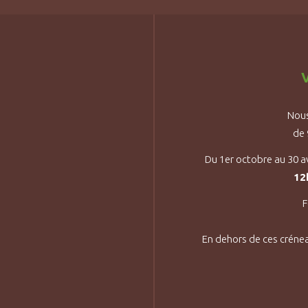
V
Nous
de
Du 1er octobre au 30 a
12
F
En dehors de ces créne