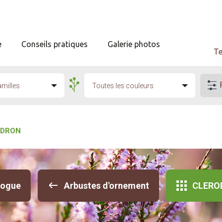
e
Conseils pratiques
Galerie photos
Te
amilles
Toutes les couleurs
NDRON
logue
Arbustes d'ornement
CLERO