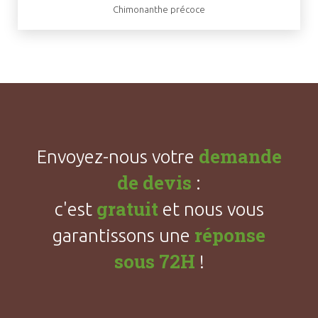
Chimonanthe précoce
demande
Envoyez-nous votre
de devis
:
gratuit
c'est
et nous vous
réponse
garantissons une
sous 72H
!