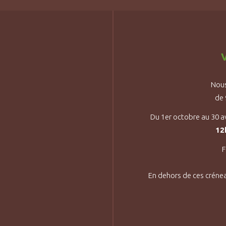
V
Nous
de
Du 1er octobre au 30 a
12
F
En dehors de ces créne