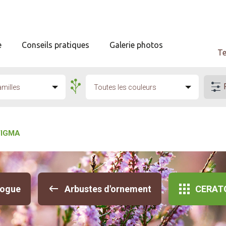
e
Conseils pratiques
Galerie photos
Te
amilles
Toutes les couleurs
IGMA
logue
Arbustes d'ornement
CERAT