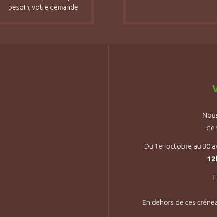
besoin, votre demande
V
Nous
de
Du 1er octobre au 30 a
12
F
En dehors de ces créne