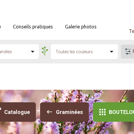
e
Conseils pratiques
Galerie photos
Te
amilles
Toutes les couleurs
Catalogue
Graminées
BOUTELO