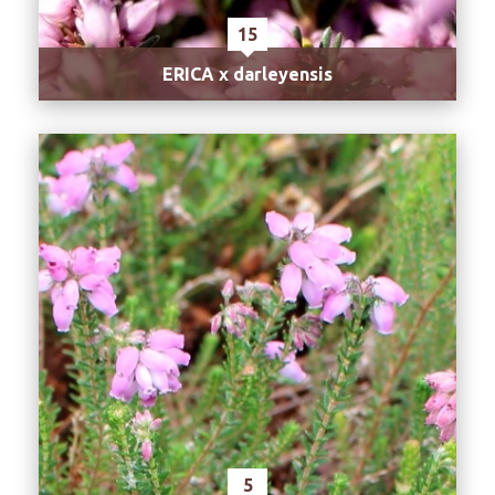
15
ERICA x darleyensis
5