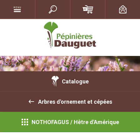
Catalogue
Arbres d'ornement et cépées
NOTHOFAGUS / Hêtre d'Amérique