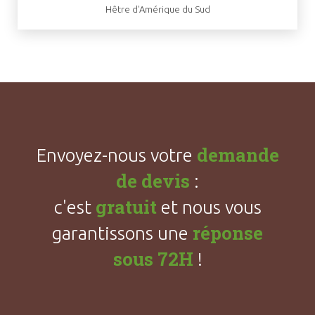
Hêtre d'Amérique du Sud
demande
Envoyez-nous votre
de devis
:
gratuit
c'est
et nous vous
réponse
garantissons une
sous 72H
!