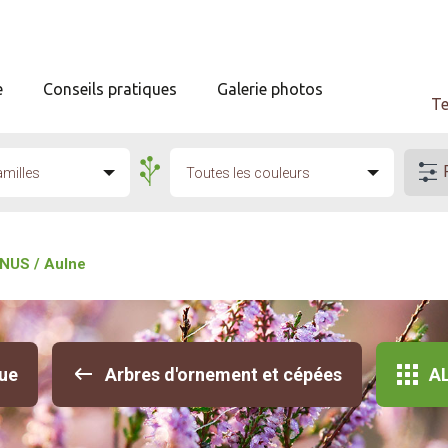
e
Conseils pratiques
Galerie photos
Te
amilles
Toutes les couleurs
NUS / Aulne
ue
Arbres d'ornement et cépées
AL