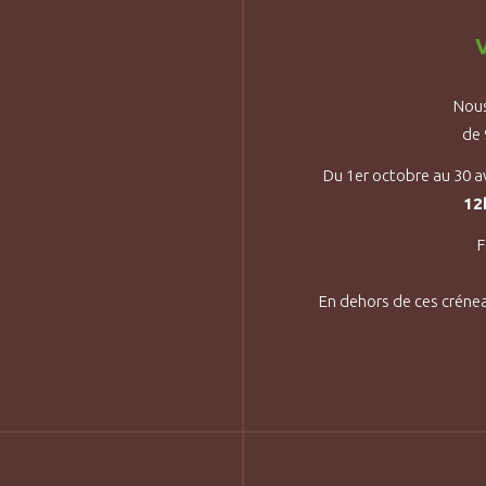
V
Nous
de
Du 1er octobre au 30 a
12
F
En dehors de ces créne