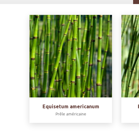
Equisetum americanum
Prêle américaine