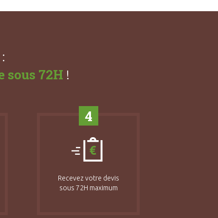
:
e sous 72H
!
4
Recevez votre devis
sous 72H maximum