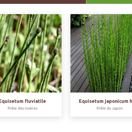
Equisetum fluviatile
Equisetum japonicum h
Prêle des rivières
Prêle du Japon