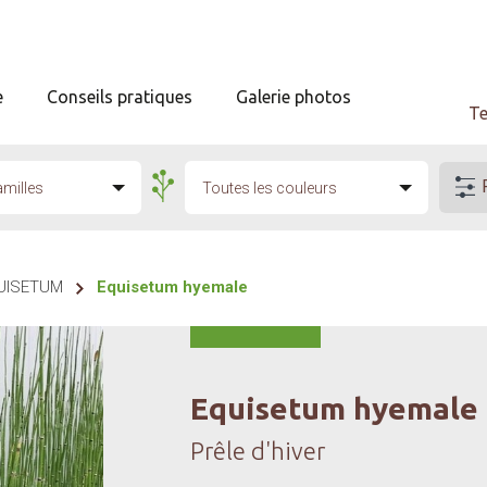
e
Conseils pratiques
Galerie photos
Te
amilles
Toutes les couleurs
UISETUM
Equisetum hyemale
Equisetum hyemale
Prêle d'hiver