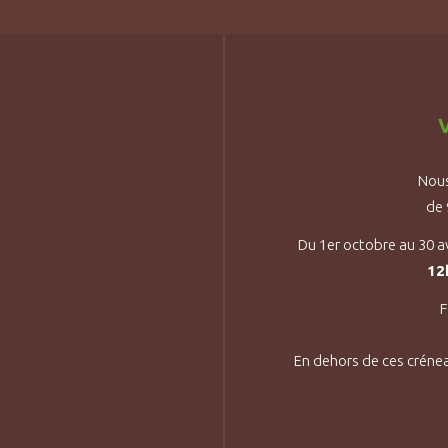
V
Nous
de
Du 1er octobre au 30 a
12
F
En dehors de ces créne