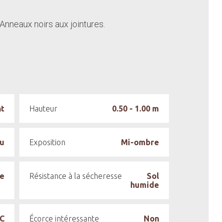
Anneaux noirs aux jointures.
nt
Hauteur
0.50 - 1.00 m
au
Exposition
Mi-ombre
e
Résistance à la sécheresse
Sol
humide
°C
Écorce intéressante
Non