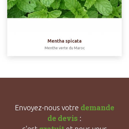
Mentha spicata
Menthe verte du Maroc
demande
Envoyez-nous votre
de devis
:
gratuit
c'est
et nous vous