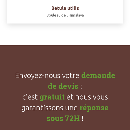
Betula utilis
Bouleau de l'Himalaya
demande
Envoyez-nous votre
de devis
:
gratuit
c'est
et nous vous
réponse
garantissons une
sous 72H
!